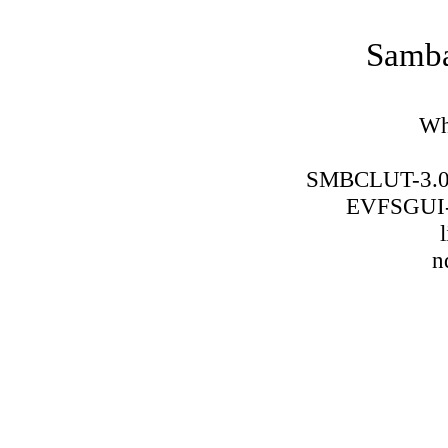
Samba
Wh
SMBCLUT-3.0
EVFSGUI-
n